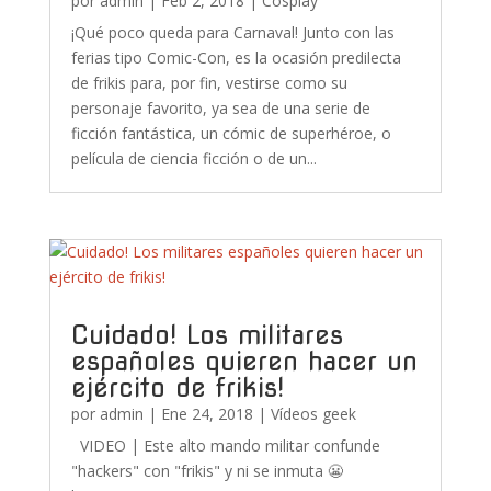
por
admin
|
Feb 2, 2018
|
Cosplay
¡Qué poco queda para Carnaval! Junto con las
ferias tipo Comic-Con, es la ocasión predilecta
de frikis para, por fin, vestirse como su
personaje favorito, ya sea de una serie de
ficción fantástica, un cómic de superhéroe, o
película de ciencia ficción o de un...
Cuidado! Los militares
españoles quieren hacer un
ejército de frikis!
por
admin
|
Ene 24, 2018
|
Vídeos geek
VIDEO | Este alto mando militar confunde
"hackers" con "frikis" y ni se inmuta 😬