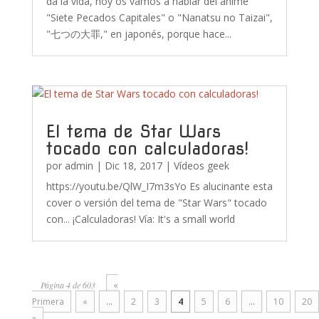
da la vida, hoy os vamos a hablar del anime
"Siete Pecados Capitales" o "Nanatsu no Taizai",
"七つの大罪," en japonés, porque hace...
El tema de Star Wars
tocado con calculadoras!
por
admin
|
Dic 18, 2017
|
Vídeos geek
https://youtu.be/QlW_I7m3sYo Es alucinante esta
cover o versión del tema de "Star Wars" tocado
con... ¡Calculadoras! Vía: It's a small world
Página 4 de 603
«
Primera
«
...
2
3
4
5
6
...
10
20
»