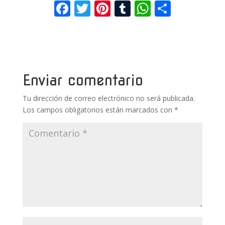
F
T
Pi
T
W
C
ac
w
nt
u
h
o
e
itt
er
m
at
m
b
er
e
bl
s
p
o
st
r
A
ar
Enviar comentario
o
p
ti
Tu dirección de correo electrónico no será publicada.
k
p
r
Los campos obligatorios están marcados con
*