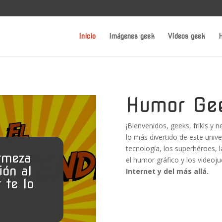
Inicio
Imágenes geek
Vídeos geek
H
Humor Ge
¡Bienvenidos, geeks, frikis y 
lo más divertido de este unive
tecnología, los superhéroes, la
rmeza
el humor gráfico y los videoj
ión al
Internet y del más allá.
 te lo