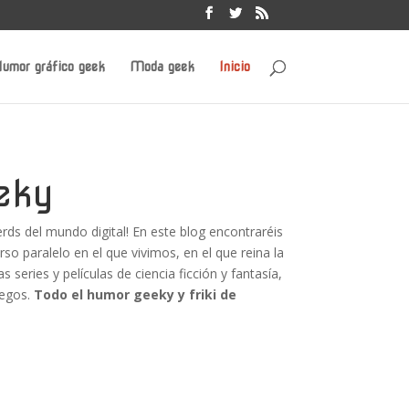
umor gráfico geek
Moda geek
Inicio
eky
nerds del mundo digital! En este blog encontraréis
rso paralelo en el que vivimos, en el que reina la
s series y películas de ciencia ficción y fantasía,
uegos.
Todo el humor geeky y friki de