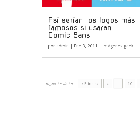
Así serían los logos más
famosos si usaran
Comic Sans
por
admin
|
Ene 3, 2011
|
Imágenes geek
Página 603 de 603
« Primera
«
...
10