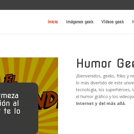
Inicio
Imágenes geek
Vídeos geek
H
Humor Ge
¡Bienvenidos, geeks, frikis y 
lo más divertido de este unive
tecnología, los superhéroes, la
rmeza
el humor gráfico y los videoj
ión al
Internet y del más allá.
 te lo