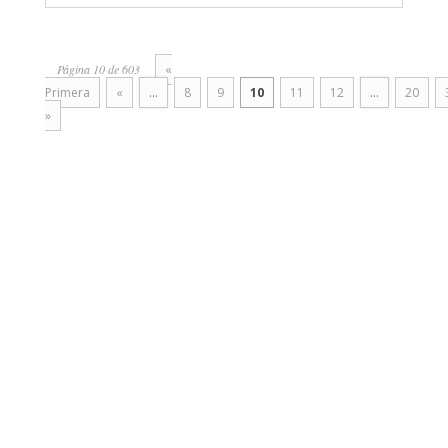
Página 10 de 603
«
Primera
«
...
8
9
10
11
12
...
20
»