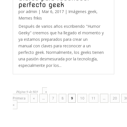
perfecto geek
por
admin
|
Mar 6, 2017
|
Imágenes geek
,
Memes frikis
Después de varios años escribiendo "Humor
Geeky" creemos que ha llegado el momento y
ya estamos preparados para crear un
manual con claves para reconocer a un
perfecto geek. Normalmente, los geeks tienen
una pasión desmesurada por la tecnología,
especialmente por los...
Página 9 de 603
«
Primera
«
...
7
8
9
10
11
...
20
3
»