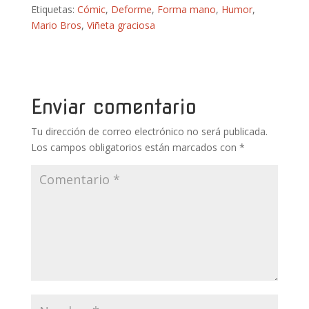
Etiquetas:
Cómic
,
Deforme
,
Forma mano
,
Humor
,
e
itt
er
m
at
m
Mario Bros
,
Viñeta graciosa
b
er
e
bl
s
p
o
st
r
A
ar
o
p
ti
k
p
r
Enviar comentario
Tu dirección de correo electrónico no será publicada.
Los campos obligatorios están marcados con
*