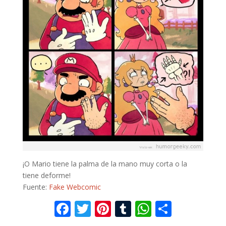
¡O Mario tiene la palma de la mano muy corta o la
tiene deforme!
Fuente:
Fake Webcomic
F
T
Pi
T
W
C
ac
w
nt
u
h
o