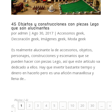
45 Objetos y construcciones con piezas Lego
que son alucinantes
por
admin
|
Ago 30, 2017
|
Accesorios geek
,
Decoración geek
,
Imágenes geek
,
Moda geek
Es realmente alucinante la de accesorios, objetos,
personajes, construcciones y escenarios que se
pueden hacer con piezas Lego, así que este artículo va
dedicado a ellos. Hay que invertir bastante tiempo y
dinero en hacerlo pero es una afición maravillosa y
llena de...
Página 1 de
42
1
2
3
4
5
...
10
20
30
...
»
»