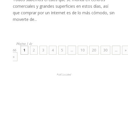
comerciales y grandes superficies en estos días, así
que comprar por un Internet es de lo más cómodo, sin
moverte de...
Página 1 de
66
1
2
3
4
5
...
10
20
30
...
»
»
Publicidad