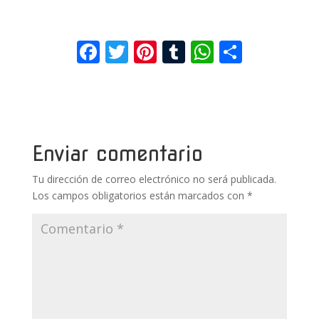
F
T
Pi
T
W
C
ac
w
nt
u
h
o
e
itt
er
m
at
m
b
er
e
bl
s
p
o
st
r
A
ar
Enviar comentario
o
p
ti
Tu dirección de correo electrónico no será publicada.
k
p
r
Los campos obligatorios están marcados con
*