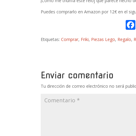
¡Cómo me triunfa este reloj que parece hecho de 
Puedes comprarlo en Amazon por 12€ en el sigu
Etiquetas:
Comprar
,
Friki
,
Piezas Lego
,
Regalo
,
R
Enviar comentario
Tu dirección de correo electrónico no será publi