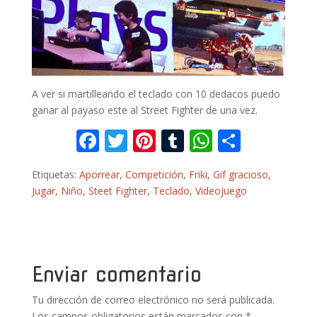
A ver si martilleando el teclado con 10 dedacos puedo
ganar al payaso este al Street Fighter de una vez.
F
T
Pi
T
W
C
ac
w
nt
u
h
o
Etiquetas:
Aporrear
,
Competición
,
Friki
,
Gif gracioso
,
e
itt
er
m
at
m
Jugar
,
Niño
,
Steet Fighter
,
Teclado
,
Videojuego
b
er
e
bl
s
p
o
st
r
A
ar
o
p
ti
k
p
r
Enviar comentario
Tu dirección de correo electrónico no será publicada.
Los campos obligatorios están marcados con
*