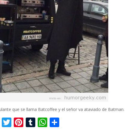
lante que se llama Batcoffee y el señor va ataviado de Batman.
F
T
Pi
T
W
C
ac
w
nt
u
h
o