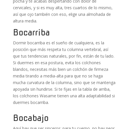
pocha y te acabas despertando con dolor de
cervicales, y si es muy alta, tres cuartos de lo mismo,
así que ojo también con eso, elige una almohada de
altura media.
Bocarriba
Dormir bocarriba es el sueño de cualquiera, es la
posición que más respeta tu columna vertebral, así
que tus tendencias naturales, por fin, están de tu lado.
Si duermes en esa postura, evita los colchones
blandos, necesitas más bien un colchón de firmeza
media tirando a media-alta para que no se haga
mucha curvatura de la columna, sino que se mantenga
apoyada sin hundirse. Si te fijas en la tabla de arriba,
los colchones Wasame tienen una alta adaptabilidad si
duermes bocarriba.
Bocabajo
Aquí hay que ser sinceros: para tu cuerpo, no hay peor