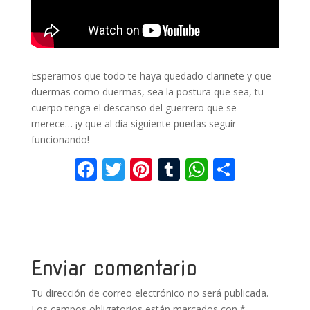
Esperamos que todo te haya quedado clarinete y que
duermas como duermas, sea la postura que sea, tu
cuerpo tenga el descanso del guerrero que se
merece… ¡y que al día siguiente puedas seguir
funcionando!
F
T
Pi
T
W
C
ac
w
nt
u
h
o
e
itt
er
m
at
m
b
er
e
bl
s
p
o
st
r
A
ar
Enviar comentario
o
p
ti
Tu dirección de correo electrónico no será publicada.
k
p
r
Los campos obligatorios están marcados con
*