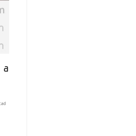
 a
tad