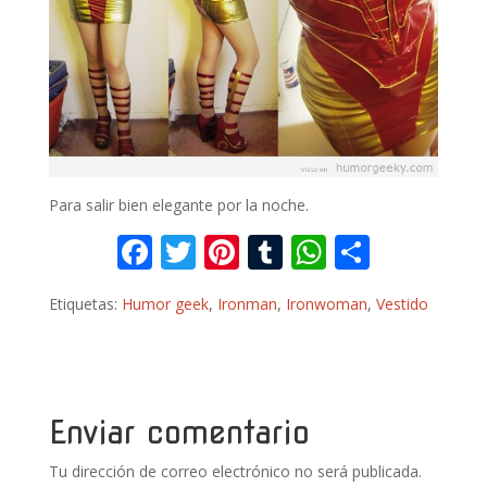
Para salir bien elegante por la noche.
F
T
Pi
T
W
C
ac
w
nt
u
h
o
Etiquetas:
Humor geek
,
Ironman
,
Ironwoman
,
Vestido
e
itt
er
m
at
m
b
er
e
bl
s
p
o
st
r
A
ar
o
p
ti
Enviar comentario
k
p
r
Tu dirección de correo electrónico no será publicada.