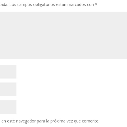
k
p
r
cada.
Los campos obligatorios están marcados con
*
 en este navegador para la próxima vez que comente.