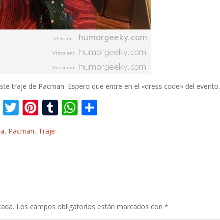
ste traje de Pacman. Espero que entre en el «dress code» del evento
F
T
Pi
T
W
C
ac
w
nt
u
h
o
a
,
Pacman
,
Traje
e
itt
er
m
at
m
b
er
e
bl
s
p
o
st
r
A
ar
o
p
ti
k
p
r
cada.
Los campos obligatorios están marcados con
*