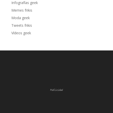
Infografías geek
Memes frikis
Moda geek
Tweets frikis
Vídeos geek
Publicidad