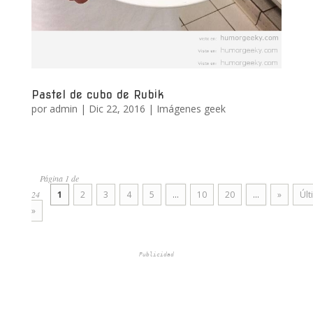
Pastel de cubo de Rubik
por
admin
|
Dic 22, 2016
|
Imágenes geek
Página 1 de
24
1
2
3
4
5
...
10
20
...
»
Últ
»
Publicidad