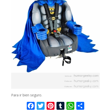
Para ir bien seguro.
F
T
Pi
T
W
C