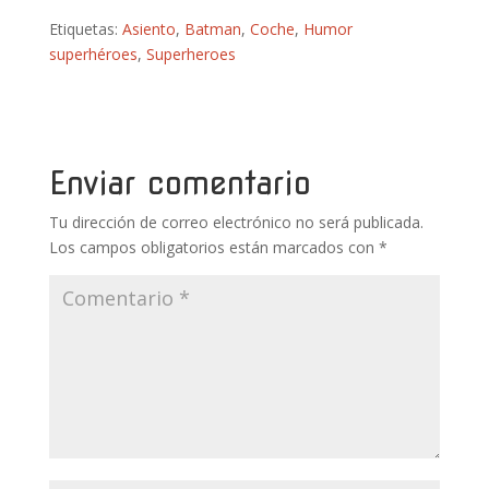
ac
w
nt
u
h
o
Etiquetas:
Asiento
,
Batman
,
Coche
,
Humor
e
itt
er
m
at
m
superhéroes
,
Superheroes
b
er
e
bl
s
p
o
st
r
A
ar
o
p
ti
k
p
r
Enviar comentario
Tu dirección de correo electrónico no será publicada.
Los campos obligatorios están marcados con
*