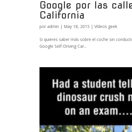
Google por las cal
California
por
admin
|
May 18, 2015
|
Vídeos geek
Si quieres saber más sobre el coche sin conducto
Google Self-Driving Car...