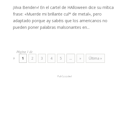
¡Viva Bender»! En el cartel de HAlloween dice su mítica
frase: «Muerde mi brillante cul* de metal», pero
adaptado porque ay sabéis que los americanos no
pueden poner palabras malsonantes en...
Página 1 de
9
1
2
3
4
5
...
»
Última »
Publicidad