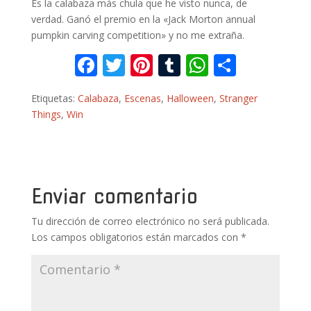
Es la calabaza más chula que he visto nunca, de
verdad. Ganó el premio en la «Jack Morton annual
pumpkin carving competition» y no me extraña.
F
T
Pi
T
W
C
ac
w
nt
u
h
o
Etiquetas:
Calabaza
,
Escenas
,
Halloween
,
Stranger
e
itt
er
m
at
m
Things
,
Win
b
er
e
bl
s
p
o
st
r
A
ar
o
p
ti
k
p
r
Enviar comentario
Tu dirección de correo electrónico no será publicada.
Los campos obligatorios están marcados con
*