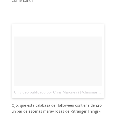
Comentarios
Un vídeo publicado por Chris Maroney (@chrismaroney)
el
28
Ojo, que esta calabaza de Halloween contiene dentro
un par de escenas maravillosas de «Stranger Things».