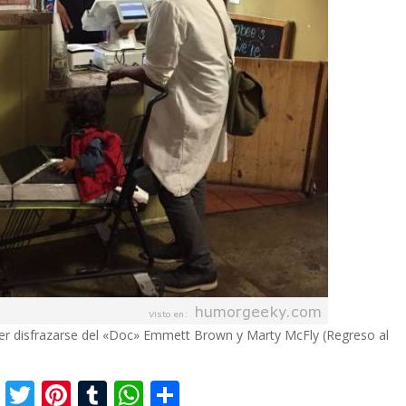
oder disfrazarse del «Doc» Emmett Brown y Marty McFly (Regreso al
F
T
Pi
T
W
C