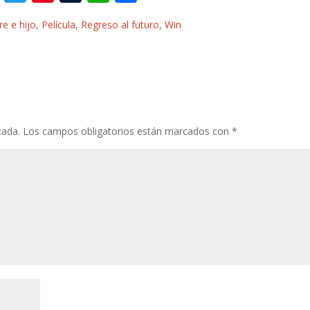
ac
w
nt
u
h
o
re e hijo
,
Película
,
Regreso al futuro
,
Win
e
itt
er
m
at
m
b
er
e
bl
s
p
o
st
r
A
ar
o
p
ti
k
p
r
cada.
Los campos obligatorios están marcados con
*