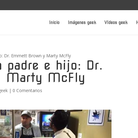
Inicio
Imágenes geek
Vídeos geek
H
hijo: Dr. Emmett Brown y Marty McFly
a padre e hijo: Dr.
y Marty McFly
geek
|
0 Comentarios