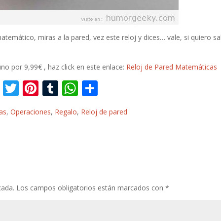
matemático, miras a la pared, vez este reloj y dices… vale, si quiero s
no por 9,99€ , haz click en este enlace:
Reloj de Pared Matemáticas
F
T
Pi
T
W
C
ac
w
nt
u
h
o
as
,
Operaciones
,
Regalo
,
Reloj de pared
e
itt
er
m
at
m
b
er
e
bl
s
p
o
st
r
A
ar
o
p
ti
k
p
r
cada.
Los campos obligatorios están marcados con
*