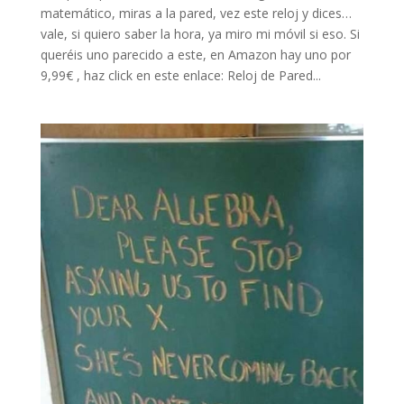
matemático, miras a la pared, vez este reloj y dices…
vale, si quiero saber la hora, ya miro mi móvil si eso. Si
queréis uno parecido a este, en Amazon hay uno por
9,99€ , haz click en este enlace: Reloj de Pared...