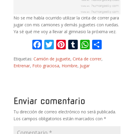
No se me había ocurrido utilizar la cinta de correr para
jugar con mis camiones y demás juguetes con ruedas.
Ya sé qué me voy a llevar al gimnasio la próxima vez.
F
T
Pi
T
W
C
ac
w
nt
u
h
o
Etiquetas:
Camión de juguete
,
Cinta de correr
,
e
itt
er
m
at
m
Entrenar
,
Foto graciosa
,
Hombre
,
Jugar
b
er
e
bl
s
p
o
st
r
A
ar
o
p
ti
k
p
r
Enviar comentario
Tu dirección de correo electrónico no será publicada.
Los campos obligatorios están marcados con
*