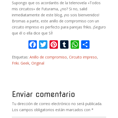
Supongo que os acordaréis de la telenovela «Todos
mis circuitos» de Futurama, ¿no? Si no, salid
inmediatamente de este blog, ¡no sois bienvenidos!
Bromas a parte, este anillo de compromiso con un
circuito impreso es perfecto para parejas frikis. ¡Seguro
que él o ella dice que SÍ!
F
T
Pi
T
W
C
ac
w
nt
u
h
o
Etiquetas:
Anillo de compromiso
,
Circuito impreso
,
e
itt
er
m
at
m
Friki. Geek
,
Original
b
er
e
bl
s
p
o
st
r
A
ar
o
p
ti
k
p
r
Enviar comentario
Tu dirección de correo electrónico no será publicada.
Los campos obligatorios están marcados con
*