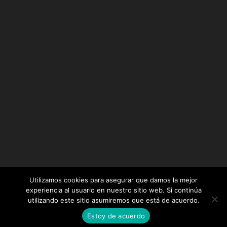
Utilizamos cookies para asegurar que damos la mejor
experiencia al usuario en nuestro sitio web. Si continúa
utilizando este sitio asumiremos que está de acuerdo.
Diseñado por
Elegant Themes
| Desarrollado por
Estoy de acuerdo
WordPress