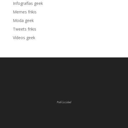
Infografías geek
Memes frikis
Moda geek
Tweets frikis
Vídeos geek
Publicidad