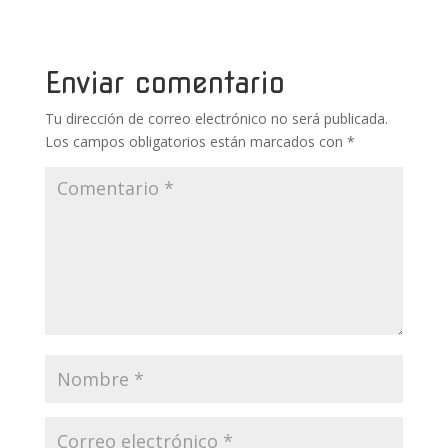
o
st
r
A
ar
o
p
ti
k
p
r
Enviar comentario
Tu dirección de correo electrónico no será publicada.
Los campos obligatorios están marcados con
*