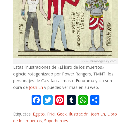
Estas ilñustraciones de «El libro de los muertos»
egipcio rotagonizado por Power Rangers, TMNT, los
personajes de Cazafantasmas o Futurama y cía son
obra de
Josh Ln
y puedes ver más en su web.
F
T
Pi
T
W
C
ac
w
nt
u
h
o
Etiquetas:
Egipto
,
Friki
,
Geek
,
Ilustración
,
Josh Ln
,
Libro
e
itt
er
m
at
m
de los muertos
,
Superheroes
b
er
e
bl
s
p