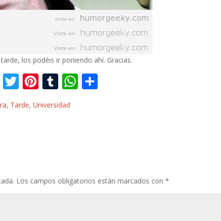
tarde, los podéis ir poniendo ahí. Gracias.
F
T
Pi
T
W
C
ac
w
nt
u
h
o
ra
,
Tarde
,
Universidad
e
itt
er
m
at
m
b
er
e
bl
s
p
o
st
r
A
ar
o
p
ti
k
p
r
cada.
Los campos obligatorios están marcados con
*