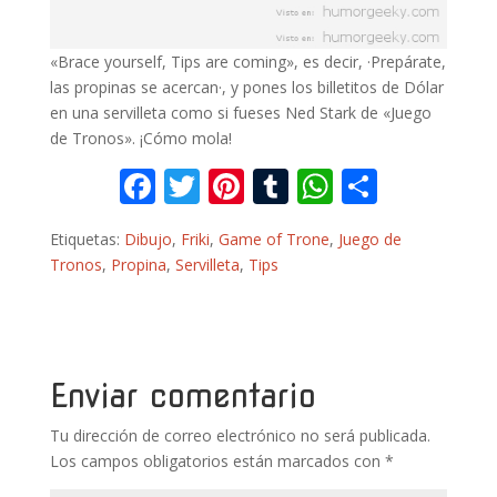
«Brace yourself, Tips are coming», es decir, ·Prepárate,
las propinas se acercan·, y pones los billetitos de Dólar
en una servilleta como si fueses Ned Stark de «Juego
de Tronos». ¡Cómo mola!
F
T
Pi
T
W
C
ac
w
nt
u
h
o
Etiquetas:
Dibujo
,
Friki
,
Game of Trone
,
Juego de
e
itt
er
m
at
m
Tronos
,
Propina
,
Servilleta
,
Tips
b
er
e
bl
s
p
o
st
r
A
ar
o
p
ti
k
p
r
Enviar comentario
Tu dirección de correo electrónico no será publicada.
Los campos obligatorios están marcados con
*