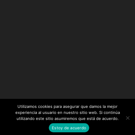
Utilizamos cookies para asegurar que damos la mejor
experiencia al usuario en nuestro sitio web. Si continúa
utilizando este sitio asumiremos que está de acuerdo.
Diseñado por
Elegant Themes
| Desarrollado por
Estoy de acuerdo
WordPress