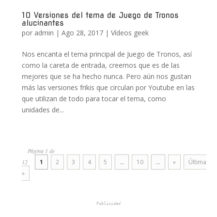
10 Versiones del tema de Juego de Tronos
alucinantes
por
admin
|
Ago 28, 2017
|
Vídeos geek
Nos encanta el tema principal de Juego de Tronos, así
como la careta de entrada, creemos que es de las
mejores que se ha hecho nunca. Pero aún nos gustan
más las versiones frikis que circulan por Youtube en las
que utilizan de todo para tocar el tema, como
unidades de...
Página 1 de
12
1
2
3
4
5
...
10
...
»
Última
»
Publicidad