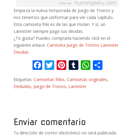
Empieza la nueva temporada de Juego de Tronos y
nos tenemos que uniformar para ver cada capítulo.
Esta camiseta friki es de las que molan. Y sí, un
Lannister siempre paga sus deudas.
¿Te gusta? Puedes comprarla haciendo click en el
siguiente enlace:
Camiseta Juego de Tronos Lannister
Deudas
F
T
Pi
T
W
C
ac
w
nt
u
h
o
Etiquetas:
Camisetas frikis
,
Camisetas originales
,
e
itt
er
m
at
m
Dedudas
,
Juego de Tronos
,
Lannister
b
er
e
bl
s
p
o
st
r
A
ar
o
p
ti
k
p
r
Enviar comentario
Tu dirección de correo electrónico no será publicada.