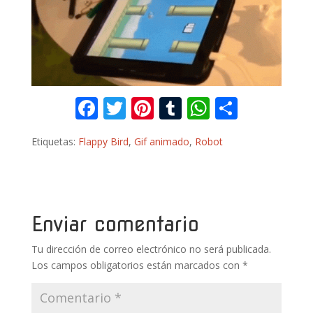
F
T
Pi
T
W
C
ac
w
nt
u
h
o
Etiquetas:
Flappy Bird
,
Gif animado
,
Robot
e
itt
er
m
at
m
b
er
e
bl
s
p
o
st
r
A
ar
o
p
ti
Enviar comentario
k
p
r
Tu dirección de correo electrónico no será publicada.
Los campos obligatorios están marcados con
*