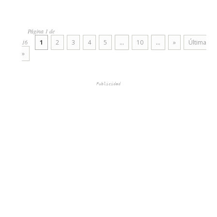
Página 1 de
16
1
2
3
4
5
...
10
...
»
Última
»
Publicidad