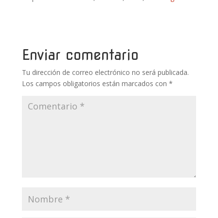
e
itt
er
m
at
m
b
er
e
bl
s
p
o
st
r
A
ar
o
p
ti
Enviar comentario
k
p
r
Tu dirección de correo electrónico no será publicada.
Los campos obligatorios están marcados con
*