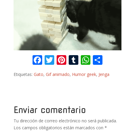
F
T
Pi
T
W
C
ac
w
nt
u
h
o
Etiquetas:
Gato
,
Gif animado
,
Humor geek
,
Jenga
e
itt
er
m
at
m
b
er
e
bl
s
p
o
st
r
A
ar
o
p
ti
Enviar comentario
k
p
r
Tu dirección de correo electrónico no será publicada.
Los campos obligatorios están marcados con
*