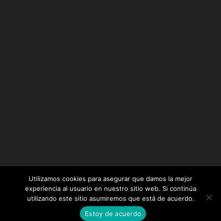
Utilizamos cookies para asegurar que damos la mejor
experiencia al usuario en nuestro sitio web. Si continúa
utilizando este sitio asumiremos que está de acuerdo.
Diseñado por
Elegant Themes
| Desarrollado por
Estoy de acuerdo
WordPress