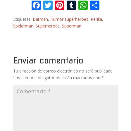
F
T
Pi
T
W
C
ac
w
nt
u
h
o
Etiquetas:
Batman
,
Humor superhéroes
,
Perilla
,
e
itt
er
m
at
m
Spiderman
,
Superheroes
,
Superman
b
er
e
bl
s
p
o
st
r
A
ar
o
p
ti
k
p
r
Enviar comentario
Tu dirección de correo electrónico no será publicada.
Los campos obligatorios están marcados con
*