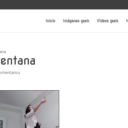
Inicio
Imágenes geek
Vídeos geek
H
tana
ventana
omentarios