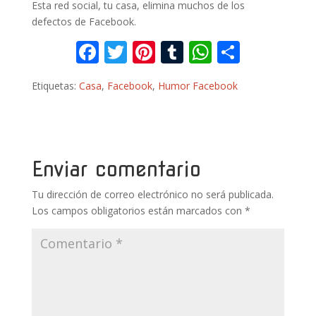
Esta red social, tu casa, elimina muchos de los
defectos de Facebook.
F
T
Pi
T
W
C
ac
w
nt
u
h
o
Etiquetas:
Casa
,
Facebook
,
Humor Facebook
e
itt
er
m
at
m
b
er
e
bl
s
p
o
st
r
A
ar
o
p
ti
Enviar comentario
k
p
r
Tu dirección de correo electrónico no será publicada.
Los campos obligatorios están marcados con
*