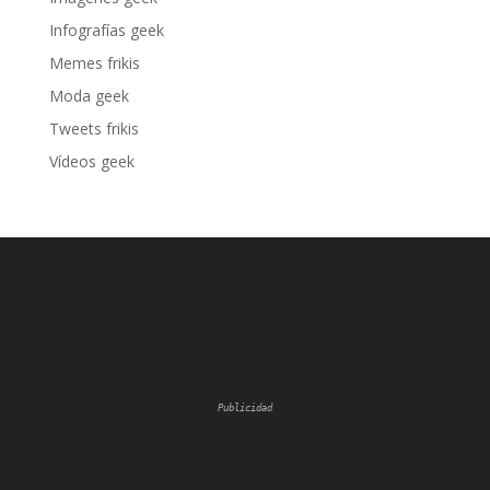
Infografías geek
Memes frikis
Moda geek
Tweets frikis
Vídeos geek
Publicidad