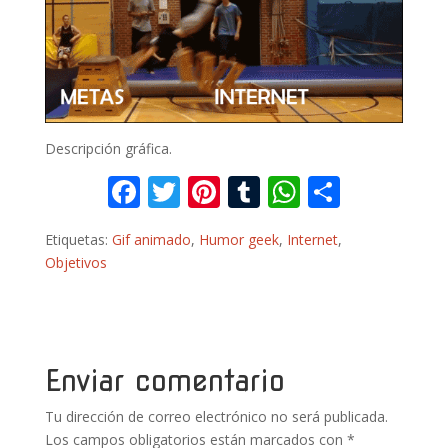
Descripción gráfica.
F
T
Pi
T
W
C
ac
w
nt
u
h
o
Etiquetas:
Gif animado
,
Humor geek
,
Internet
,
e
itt
er
m
at
m
Objetivos
b
er
e
bl
s
p
o
st
r
A
ar
o
p
ti
k
p
r
Enviar comentario
Tu dirección de correo electrónico no será publicada.
Los campos obligatorios están marcados con
*