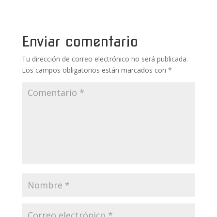
b
er
e
bl
s
p
o
st
r
A
ar
o
p
ti
Enviar comentario
k
p
r
Tu dirección de correo electrónico no será publicada.
Los campos obligatorios están marcados con
*