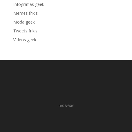
Infografías geek
Memes frikis
Moda geek
Tweets frikis
Vídeos geek
Publicidad