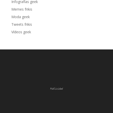
Infografías geek
Memes frikis
Moda geek
Tweets frikis
Vídeos geek
Publicidad