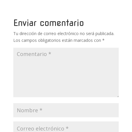
b
er
e
bl
s
p
o
st
r
A
ar
o
p
ti
Enviar comentario
k
p
r
Tu dirección de correo electrónico no será publicada.
Los campos obligatorios están marcados con
*