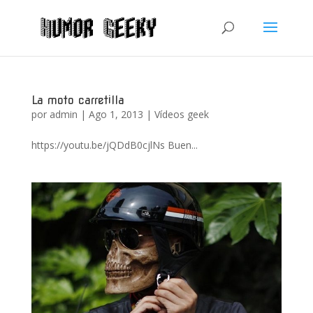
La moto carretilla
por
admin
|
Ago 1, 2013
|
Vídeos geek
https://youtu.be/jQDdB0cjlNs Buen...