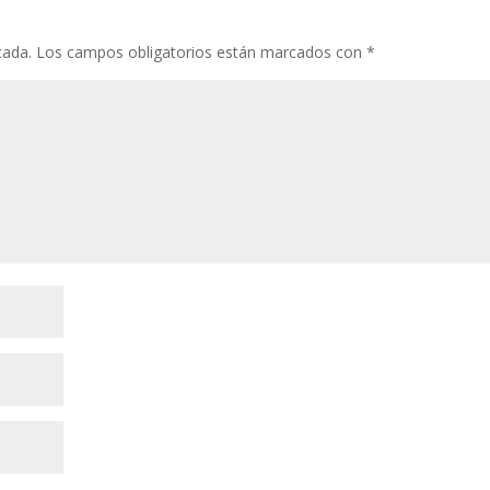
o
p
ti
k
p
r
cada.
Los campos obligatorios están marcados con
*