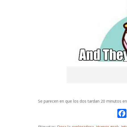
Se parecen en que los dos tardan 20 minutos en
Etiquetas:
Dora la exploradora
,
Humor geek
,
Int