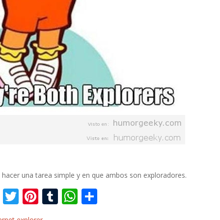
 hacer una tarea simple y en que ambos son exploradores.
F
T
Pi
T
W
C
ac
w
nt
u
h
o
ernet explorer