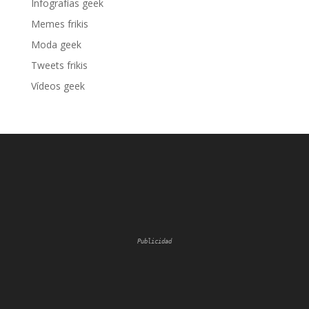
Infografías geek
Memes frikis
Moda geek
Tweets frikis
Vídeos geek
Publicidad