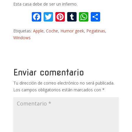
Esta casa debe de ser un infierno.
F
T
Pi
T
W
C
ac
w
nt
u
h
o
Etiquetas:
Apple
,
Coche
,
Humor geek
,
Pegatinas
,
e
itt
er
m
at
m
Windows
b
er
e
bl
s
p
o
st
r
A
ar
o
p
ti
k
p
r
Enviar comentario
Tu dirección de correo electrónico no será publicada.
Los campos obligatorios están marcados con
*