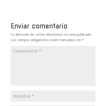
b
er
e
bl
s
p
o
st
r
A
ar
o
p
ti
k
p
r
Enviar comentario
Tu dirección de correo electrónico no será publicada.
Los campos obligatorios están marcados con
*