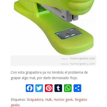
Con esta grapadora ya no tendrás el problema de
grapar algo mal, por darle demasiado flojo.
F
T
Pi
T
W
C
ac
w
nt
u
h
o
Etiquetas:
Grapadora
,
Hulk
,
Humor geek
,
Regalos
e
itt
er
m
at
m
geeks